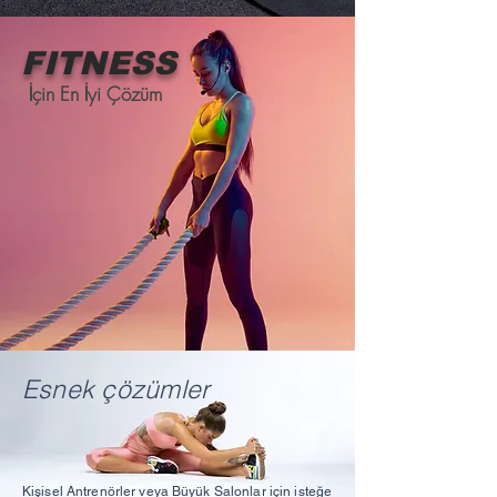
FI
T
N
E
S
S
İçin En İyi Çözüm
Esnek çözümler
Kişisel Antrenörler veya Büyük Salonlar için isteğe