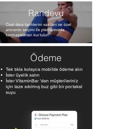
Randevu
Özel ders tarihlerini saatleri ve özel
antrenör seçimi ile planlarınızda
karmaşıklıktan kurtulun
Ödeme
Tek tıkla kolayca mobilde ödeme alın
İster üyelik satın
İster VitaminBar 'dan müşterileriniz
için taze sıkılmış buz gibi bir portakal
suyu