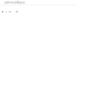
yanınızdayız.
Son Yazılar
Hepsini Gör