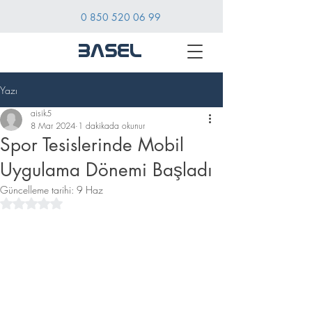
0 850 520 06 99
BASEL
Yazı
aisik5
8 Mar 2024
1 dakikada okunur
Spor Tesislerinde Mobil
Uygulama Dönemi Başladı
Güncelleme tarihi:
9 Haz
5 üzerinden NaN yıldız