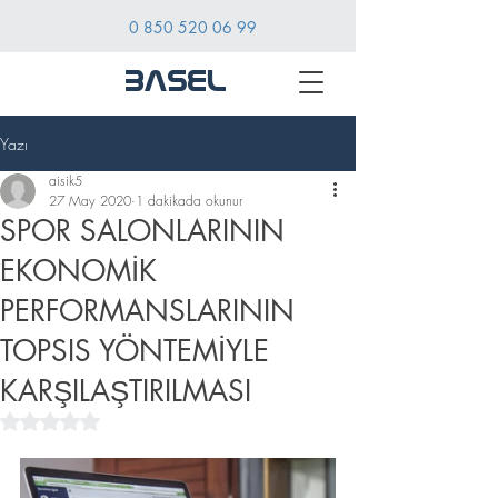
0 850 520 06 99
BASEL
Yazı
aisik5
27 May 2020
1 dakikada okunur
SPOR SALONLARININ
EKONOMİK
PERFORMANSLARININ
TOPSIS YÖNTEMİYLE
KARŞILAŞTIRILMASI
5 üzerinden NaN yıldız